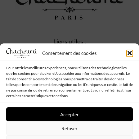
Liens utiles :
Consentement des cookies
Accueil
Mon compte
Wishlist
Pour offrir les meilleures expériences, nous utilisons des technologies telles
que les cookies pour stocker et/ou accéder aux informations des appareils. Le
Panier
fait de consentir à ces technologies nous permettra de traiter des données
telles que le comportement de navigation ou les ID uniques sur ce site. Le fait de
ne pas consentir ou de retirer son consentement peut avoir un effet négatif sur
certaines caractéristiques et fonctions.
Informations :
Conditions générales de vente
Accepter
Mentions Légales
Politique de confidentialité
Refuser
Contact