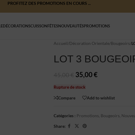
PROFITEZ DES PROMOTIONS EN COURS ...
LE
DÉCORATIONS
CUISSON
FÊTES
NOUVEAUTÉS
PROMOTIONS
Accueil
/
Décoration Orientale
/
Bougeoirs
/
L
LOT 3 BOUGEO
35,00
€
45,00
€
Rupture de stock
Compare
Add to wishlist
Catégories :
Promotions
,
Bougeoirs
,
Nouvea
Share: