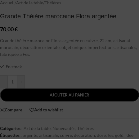
Accueil
/
Art de la table
/
Théières
Grande Théière marocaine Flora argentée
70,00
€
Grande théière marocaine Flora argentée en cuivre, 22 cm, artisanat
marocain, décoration orientale, objet unique, imperfections artisanales,
fabriquée à Fès.
En stock
-
+
AJOUTER AU PANIER
Compare
Add to wishlist
Catégories :
Art de la table
,
Nouveautés
,
Théières
Étiquettes :
argenté
,
artisanale
,
cuivre
,
décoration
,
doré
,
fes
,
gold
,
Idée