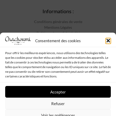
Informations :
Conditions générales de vente
Mentions Légales
Politique de confidentialité
Contact
Consentement des cookies
Pour offrir les meilleures expériences, nous utilisons des technologies telles
que les cookies pour stocker et/ou accéder aux informations des appareils. Le
Suivez-nous :
fait de consentir à ces technologies nous permettra de traiter des données
telles que le comportement de navigation ou les ID uniques sur ce site. Le fait de
ne pas consentir ou de retirer son consentement peut avoir un effet négatif sur
certaines caractéristiques et fonctions.
Accepter
Chachoumi
Tous droits réservés - Propulsé par
Web My Sister
-
Plan
Refuser
de site
Voir les préférences