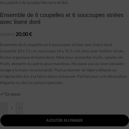
Accueil
/
Art de la table
/
Verrerie et Bol
Ensemble de 6 coupelles et 6 soucoupes striées
avec liseré doré
20,00
€
30,00
€
Ensemble de 6 coupelles et 6 soucoupes striées avec liseré doré
(coupelle 10 x 11 cm, soucoupe 14 x 15,5 cm), tous avec finition striée,
forme organique et liseré doré. Idéal pour présenter fruits, salades de
fruits, desserts ou autres gourmandises. Ne passe pas au lave-vaisselle :
lavage à la main recommandé. Peut présenter de légers défauts ou
irrégularités dus à la fabrication artisanale. Parfait pour une décoration
élégante ou des occasions spéciales.
En stock
-
+
AJOUTER AU PANIER