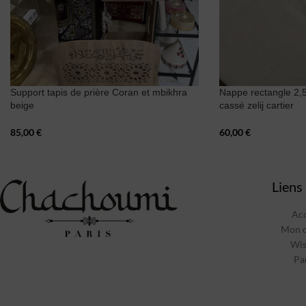
Support tapis de prière Coran et mbikhra
Nappe rectangle 2,
beige
cassé zelij cartier
85,00
€
60,00
€
Liens 
Acc
Mon 
Wis
Pa