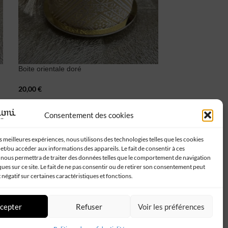
Boite orientale doré
Plateau marocai
20,00
€
60,00
€
Consentement des cookies
Suivez-nous :
es meilleures expériences, nous utilisons des technologies telles que les cookies
et/ou accéder aux informations des appareils. Le fait de consentir à ces
 nous permettra de traiter des données telles que le comportement de navigation
ques sur ce site. Le fait de ne pas consentir ou de retirer son consentement peut
t négatif sur certaines caractéristiques et fonctions.
cepter
Refuser
Voir les préférences