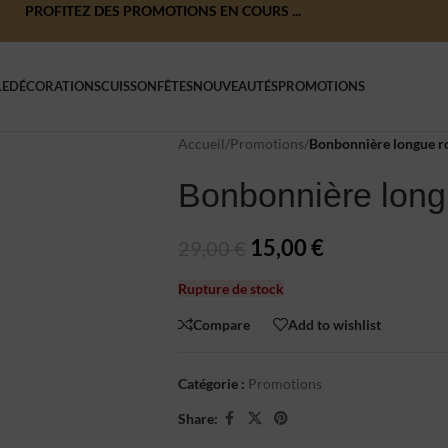
PROFITEZ DES PROMOTIONS EN COURS ...
LE
DÉCORATIONS
CUISSON
FÊTES
NOUVEAUTÉS
PROMOTIONS
Accueil
/
Promotions
/
Bonbonnière longue r
Bonbonnière long
15,00
€
29,00
€
Rupture de stock
Compare
Add to wishlist
Catégorie :
Promotions
Share: