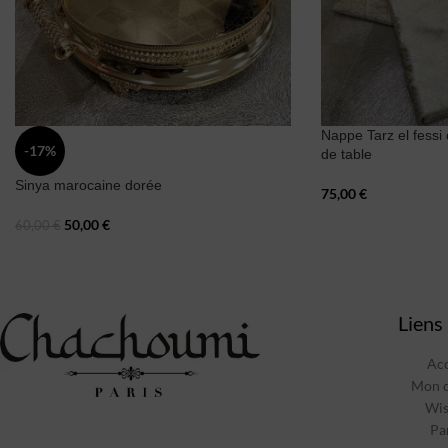
Nappe Tarz el fessi
-17%
de table
Sinya marocaine dorée
75,00
€
50,00
€
60,00
€
Liens 
Acc
Mon 
Wis
Pa