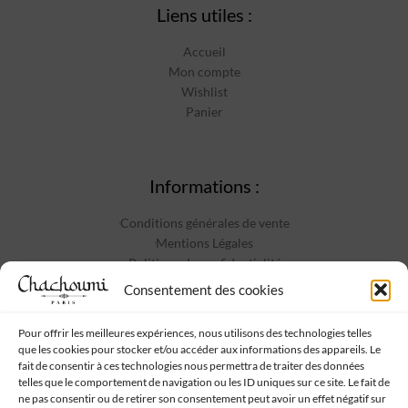
Liens utiles :
Accueil
Mon compte
Wishlist
Panier
Informations :
Conditions générales de vente
Mentions Légales
Politique de confidentialité
Contact
Consentement des cookies
Pour offrir les meilleures expériences, nous utilisons des technologies telles
que les cookies pour stocker et/ou accéder aux informations des appareils. Le
Suivez-nous :
fait de consentir à ces technologies nous permettra de traiter des données
telles que le comportement de navigation ou les ID uniques sur ce site. Le fait de
ne pas consentir ou de retirer son consentement peut avoir un effet négatif sur