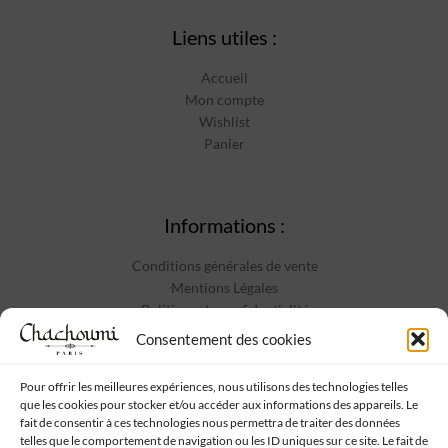
Liens utiles :
Accueil
Mon compte
Wishlist
Panier
Informations :
Conditions générales de vente
Mentions Légales
Politique de confidentialité
Contact
Consentement des cookies
Pour offrir les meilleures expériences, nous utilisons des technologies telles
que les cookies pour stocker et/ou accéder aux informations des appareils. Le
Suivez-nous :
fait de consentir à ces technologies nous permettra de traiter des données
telles que le comportement de navigation ou les ID uniques sur ce site. Le fait de