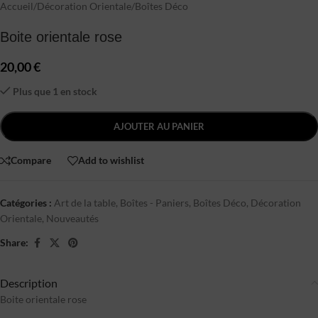
Accueil
/
Décoration Orientale
/
Boîtes Déco
Boite orientale rose
20,00
€
Plus que 1 en stock
AJOUTER AU PANIER
Compare
Add to wishlist
Catégories :
Art de la table
,
Boîtes - Paniers
,
Boîtes Déco
,
Décoration
Orientale
,
Nouveautés
Share:
Description
Boite orientale rose