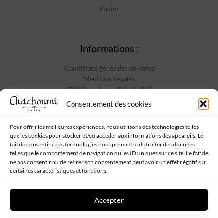
Panier
Informations :
Conditions générales de vente
Mentions Légales
Politique de confidentialité
Contact
Consentement des cookies
Pour offrir les meilleures expériences, nous utilisons des technologies telles
que les cookies pour stocker et/ou accéder aux informations des appareils. Le
Suivez-nous :
fait de consentir à ces technologies nous permettra de traiter des données
telles que le comportement de navigation ou les ID uniques sur ce site. Le fait de
ne pas consentir ou de retirer son consentement peut avoir un effet négatif sur
certaines caractéristiques et fonctions.
Accepter
Chachoumi
Tous droits réservés - Propulsé par
Web My Sister
-
Plan