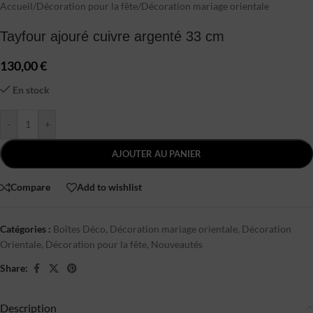
Accueil
/
Décoration pour la fête
/
Décoration mariage orientale
Tayfour ajouré cuivre argenté 33 cm
130,00
€
En stock
-
+
AJOUTER AU PANIER
Compare
Add to wishlist
Catégories :
Boîtes Déco
,
Décoration mariage orientale
,
Décoration
Orientale
,
Décoration pour la fête
,
Nouveautés
Share:
Description