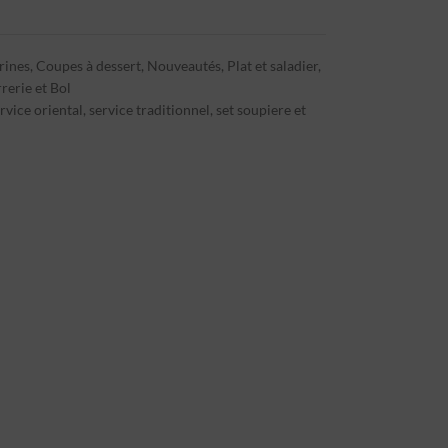
rines
,
Coupes à dessert
,
Nouveautés
,
Plat et saladier
,
rerie et Bol
rvice oriental
,
service traditionnel
,
set soupiere et