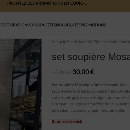
PROFITEZ DES PROMOTIONS EN COURS ...
LE
DÉCORATIONS
CUISSON
FÊTES
NOUVEAUTÉS
PROMOTIONS
Accueil
/
Art de la table
/
Plat et saladier
/
set 
set soupière Mos
30,00
€
45,00
€
Set soupière Mosaïque fait artisanale
, idéal
secs, desserts et gâteaux. Élégant et polyva
votre table grâce à son design intemporel et
à la main, de légères imperfections peuvent
Entretien : lavage à la main recommandé.
Rupture de stock