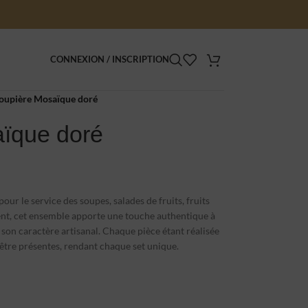
CONNEXION / INSCRIPTION
soupière Mosaïque doré
aïque doré
 pour le service des soupes, salades de fruits, fruits
lent, cet ensemble apporte une touche authentique à
 son caractère artisanal. Chaque pièce étant réalisée
 être présentes, rendant chaque set unique.