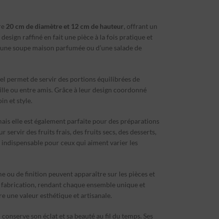
re
20 cm de diamètre et 12 cm de hauteur
, offrant un
esign raffiné en fait une pièce à la fois pratique et
, d’une soupe maison parfumée ou d’une salade de
el permet de servir des portions équilibrées de
famille ou entre amis. Grâce à leur design coordonné
n et style.
mais elle est également parfaite pour des préparations
ervir des fruits frais, des fruits secs, des desserts,
 indispensable pour ceux qui aiment varier les
me ou de finition peuvent apparaître sur les pièces et
la fabrication, rendant chaque ensemble unique et
re une valeur esthétique et artisanale.
l conserve son éclat et sa beauté au fil du temps. Ses