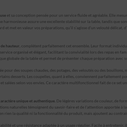
euse
et sa conception pensée pour un service fluide et agréable. Elle mesu
 harmonieuse assure une excellente stabilité sur la table, tandis que son d
ard et met en valeur vos préparations, qu’il s’agisse d’un velouté délicat
 de hauteur
, complètent parfaitement cet ensemble. Leur format individu
un service organisé et élégant, facilitant la convivialité lors des repas en 
ique globale de la table et permet de présenter chaque préparation avec soi
isée pour des soupes chaudes, des potages, des veloutés ou des bouillons, 
ns desserts. Les coupelles, quant à elles, conviennent parfaitement pour s
 salées selon vos envies. Ce caractère multifonctionnel fait de ce set un
caractère unique et authentique
. De légères variations de couleur, de for
ctions naturelles témoignent du savoir-faire et de l’attention apportée à 
 rien la qualité ni la fonctionnalité du produit, mais ajoutent au contrai
rabilité et une résistance adaptée à un usage régulier. Facile à entretenir, i