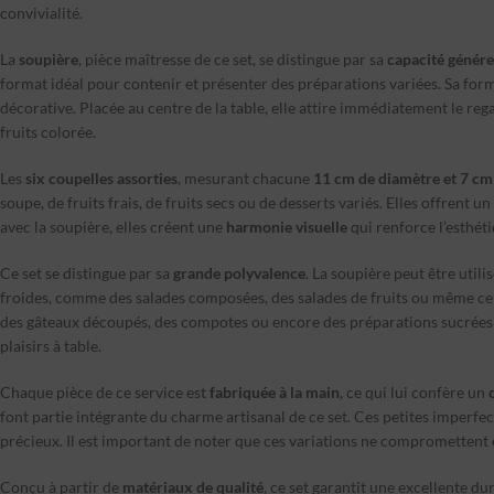
convivialité.
La
soupière
, pièce maîtresse de ce set, se distingue par sa
capacité génér
format idéal pour contenir et présenter des préparations variées. Sa forme
décorative. Placée au centre de la table, elle attire immédiatement le reg
fruits colorée.
Les
six coupelles assorties
, mesurant chacune
11 cm de diamètre et 7 cm
soupe, de fruits frais, de fruits secs ou de desserts variés. Elles offrent 
avec la soupière, elles créent une
harmonie visuelle
qui renforce l’esthét
Ce set se distingue par sa
grande polyvalence
. La soupière peut être util
froides, comme des salades composées, des salades de fruits ou même certai
des gâteaux découpés, des compotes ou encore des préparations sucrées et
plaisirs à table.
Chaque pièce de ce service est
fabriquée à la main
, ce qui lui confère un
font partie intégrante du charme artisanal de ce set. Ces petites imperfe
précieux. Il est important de noter que ces variations ne compromettent en
Conçu à partir de
matériaux de qualité
, ce set garantit une excellente du