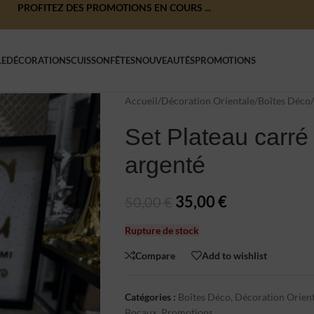
PROFITEZ DES PROMOTIONS EN COURS ...
LE
DÉCORATIONS
CUISSON
FÊTES
NOUVEAUTÉS
PROMOTIONS
Accueil
/
Décoration Orientale
/
Boîtes Déco
/
Set Plateau carré 
argenté
35,00
€
50,00
€
Rupture de stock
Compare
Add to wishlist
Catégories :
Boîtes Déco
,
Décoration Orien
Bocaux
,
Promotions