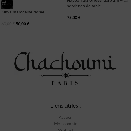
Nappe Tarz el fessi doré 2m + 12
-17%
serviettes de table
Sinya marocaine dorée
75,00
€
50,00
€
60,00
€
Liens utiles :
Accueil
Mon compte
Wishlist