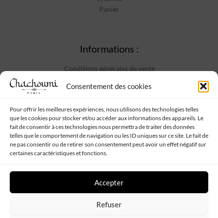
Panier
Informations :
Conditions générales de vente
Mentions Légales
Consentement des cookies
Politique de confidentialité
Contact
Pour offrir les meilleures expériences, nous utilisons des technologies telles
que les cookies pour stocker et/ou accéder aux informations des appareils. Le
fait de consentir à ces technologies nous permettra de traiter des données
telles que le comportement de navigation ou les ID uniques sur ce site. Le fait de
Suivez-nous :
ne pas consentir ou de retirer son consentement peut avoir un effet négatif sur
certaines caractéristiques et fonctions.
Accepter
Refuser
Chachoumi
Tous droits réservés - Propulsé par
Web My Sister
-
Plan