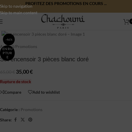
PROFITEZ DES PROMOTIONS EN COURS ...
Skip to navigation
Skip to main content
Click to enlarge
-46%
Accueil
/
Promotions
EN RU
PTUR
E
Set encensoir 3 pièces blanc doré
35,00
€
65,00
€
Rupture de stock
Compare
Add to wishlist
Catégorie :
Promotions
Share: