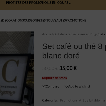
PROFITEZ DES PROMOTIONS EN COURS ...
LE
DÉCORATIONS
CUISSON
FÊTES
NOUVEAUTÉS
PROMOTIONS
Accueil
/
Art de la table
/
Tasses et Mugs
/
Set c
Set café ou thé 8
blanc doré
35,00
€
50,00
€
Rupture de stock
Compare
Add to wishlist
Catégories :
Promotions
,
Art de la table
,
Tas