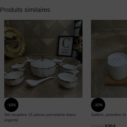
Produits similaires
-10%
-20%
Set soupière 15 pièces porcelaine blanc
Salière, poivrière et
argenté
8,00
€
10,00
€