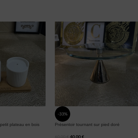
-33%
 petit plateau en bois
Présentoir tournant sur pied doré
40,00
€
60,00
€