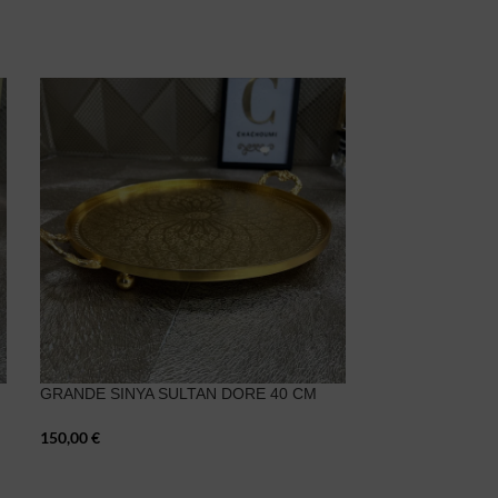
GRANDE SINYA SULTAN DORE 40 CM
Coffret 6 Tasse
150,00
€
30,00
€