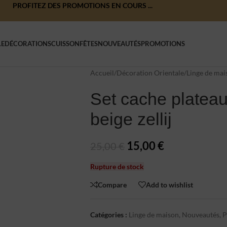
PROFITEZ DES PROMOTIONS EN COURS ...
LE
DÉCORATIONS
CUISSON
FÊTES
NOUVEAUTÉS
PROMOTIONS
Accueil
/
Décoration Orientale
/
Linge de mai
Set cache plateau
beige zellij
15,00
€
25,00
€
Rupture de stock
Compare
Add to wishlist
Catégories :
Linge de maison
,
Nouveautés
,
P