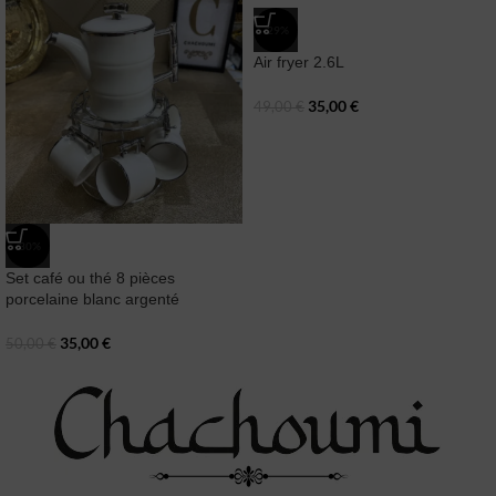
-29%
Air fryer 2.6L
35,00
€
49,00
€
-30%
Set café ou thé 8 pièces
porcelaine blanc argenté
35,00
€
50,00
€