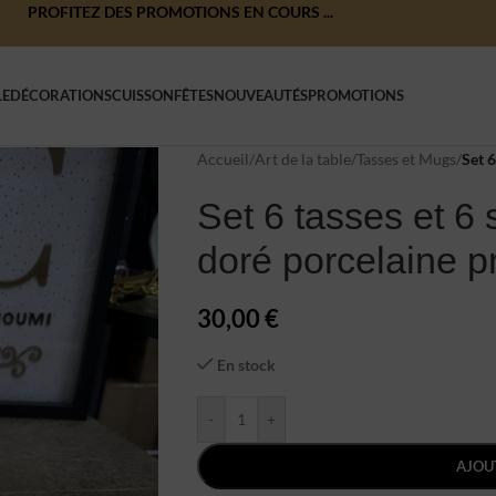
PROFITEZ DES PROMOTIONS EN COURS ...
LE
DÉCORATIONS
CUISSON
FÊTES
NOUVEAUTÉS
PROMOTIONS
Accueil
/
Art de la table
/
Tasses et Mugs
/
Set 6
Set 6 tasses et 6
doré porcelaine 
30,00
€
En stock
-
+
AJOU