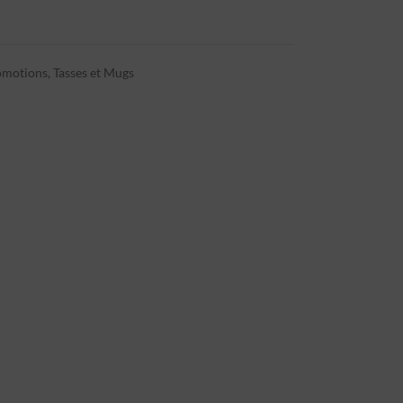
omotions
,
Tasses et Mugs