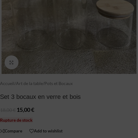
Click to enlarge
Accueil
/
Art de la table
/
Pots et Bocaux
Set 3 bocaux en verre et bois
15,00
€
18,00
€
Rupture de stock
Compare
Add to wishlist