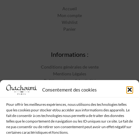
Accueil
Mon compte
Wishlist
Panier
Informations :
Conditions générales de vente
Mentions Légales
Politique de confidentialité
Contact
Consentement des cookies
Pour offrir les meilleures expériences, nous utilisons des technologies telles
que les cookies pour stocker et/ou accéder aux informations des appareils. Le
Suivez-nous :
fait de consentir à ces technologies nous permettra de traiter des données
telles que le comportement de navigation ou les ID uniques sur ce site. Le fait de
ne pas consentir ou de retirer son consentement peut avoir un effet négatif sur
certaines caractéristiques et fonctions.