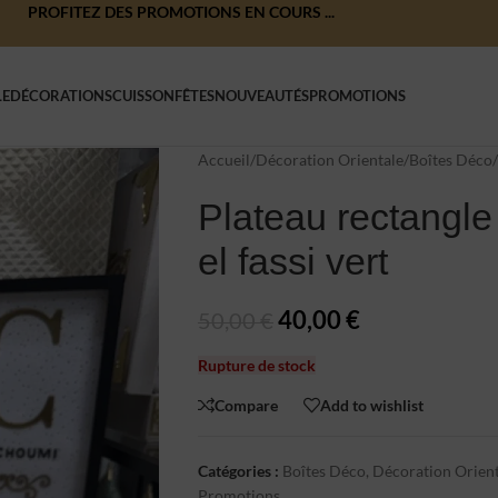
PROFITEZ DES PROMOTIONS EN COURS ...
LE
DÉCORATIONS
CUISSON
FÊTES
NOUVEAUTÉS
PROMOTIONS
Accueil
/
Décoration Orientale
/
Boîtes Déco
/
Plateau rectangle
el fassi vert
40,00
€
50,00
€
Rupture de stock
Compare
Add to wishlist
Catégories :
Boîtes Déco
,
Décoration Orien
Promotions