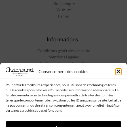
Mon compte
Wishlist
Panier
Informations :
Conditions générales de vente
Mentions Légales
Politique de confidentialité
Contact
Consentement des cookies
Pour offrir les meilleures expériences, nous utilisons des technologies telles
que les cookies pour stocker et/ou accéder aux informations des appareils. Le
Suivez-nous :
fait de consentir à ces technologies nous permettra de traiter des données
telles que le comportement de navigation ou les ID uniques sur ce site. Le fait de
ne pas consentir ou de retirer son consentement peut avoir un effet négatif sur
certaines caractéristiques et fonctions.