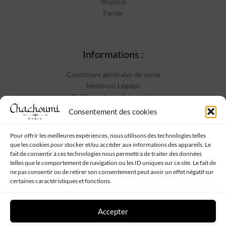
Wishlist
Panier
Informations :
Conditions générales de vente
Mentions Légales
Politique de confidentialité
Contact
Consentement des cookies
Pour offrir les meilleures expériences, nous utilisons des technologies telles
que les cookies pour stocker et/ou accéder aux informations des appareils. Le
Suivez-nous :
fait de consentir à ces technologies nous permettra de traiter des données
telles que le comportement de navigation ou les ID uniques sur ce site. Le fait de
ne pas consentir ou de retirer son consentement peut avoir un effet négatif sur
certaines caractéristiques et fonctions.
Accepter
Chachoumi
Tous droits réservés - Propulsé par
Web My Sister
-
Plan