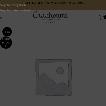
PROFITEZ DES PROMOTIONS EN COURS ...
Skip to navigation
Skip to main content
-58%
EN RU
PTUR
E