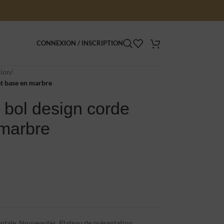
CONNEXION / INSCRIPTION
tion
/
 et base en marbre
le bol design corde
 marbre
ntale
,
Nouveautés
,
Plateau de présentation
,