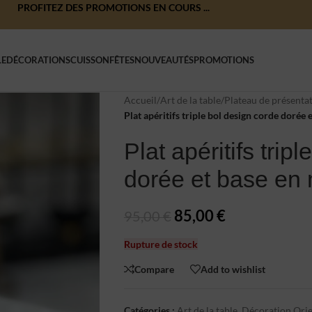
PROFITEZ DES PROMOTIONS EN COURS ...
LE
DÉCORATIONS
CUISSON
FÊTES
NOUVEAUTÉS
PROMOTIONS
Accueil
/
Art de la table
/
Plateau de présenta
Plat apéritifs triple bol design corde dorée
Plat apéritifs trip
dorée et base en
85,00
€
95,00
€
Rupture de stock
Compare
Add to wishlist
Catégories :
Art de la table
,
Décoration Orie