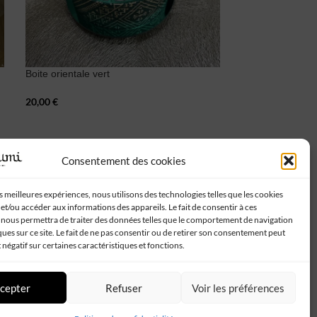
Boite orientale vert
Boite orientale r
20,00
€
20,00
€
Consentement des cookies
Suivez-nous :
es meilleures expériences, nous utilisons des technologies telles que les cookies
et/ou accéder aux informations des appareils. Le fait de consentir à ces
 nous permettra de traiter des données telles que le comportement de navigation
ques sur ce site. Le fait de ne pas consentir ou de retirer son consentement peut
t négatif sur certaines caractéristiques et fonctions.
cepter
Refuser
Voir les préférences