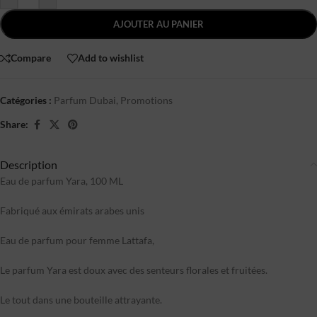
AJOUTER AU PANIER
Compare
Add to wishlist
Catégories :
Parfum Dubai
,
Promotions
Share:
Description
Eau de parfum Yara, 100 ML
Fabriqué aux émirats arabes unis
Eau de parfum pour femme Lattafa,
Le parfum Yara est doux avec des senteurs florales et fruitées.
Le tout dans une bouteille attrayante.