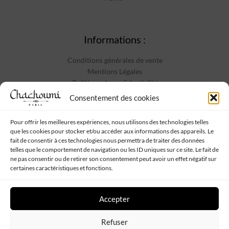
Informations :
Conditions générales de vente
Mentions Légales
Politique de confidentialité
Contact
Consentement des cookies
Pour offrir les meilleures expériences, nous utilisons des technologies telles
que les cookies pour stocker et/ou accéder aux informations des appareils. Le
Suivez-nous :
fait de consentir à ces technologies nous permettra de traiter des données
telles que le comportement de navigation ou les ID uniques sur ce site. Le fait de
ne pas consentir ou de retirer son consentement peut avoir un effet négatif sur
certaines caractéristiques et fonctions.
Accepter
Chachoumi
Tous droits réservés - Propulsé par
Web My Sister
-
Plan
Refuser
de site