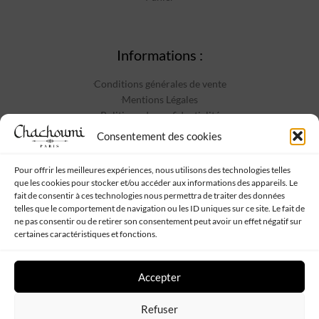
Informations :
Conditions générales de vente
Mentions Légales
Politique de confidentialité
Contact
Consentement des cookies
Pour offrir les meilleures expériences, nous utilisons des technologies telles
que les cookies pour stocker et/ou accéder aux informations des appareils. Le
Suivez-nous :
fait de consentir à ces technologies nous permettra de traiter des données
telles que le comportement de navigation ou les ID uniques sur ce site. Le fait de
ne pas consentir ou de retirer son consentement peut avoir un effet négatif sur
certaines caractéristiques et fonctions.
Accepter
Chachoumi
Tous droits réservés - Propulsé par
Web My Sister
-
Plan
Refuser
de site