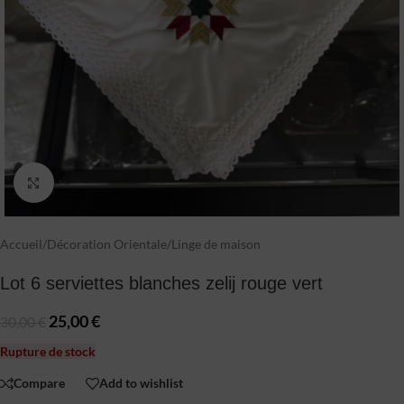
Click to enlarge
Accueil
/
Décoration Orientale
/
Linge de maison
Lot 6 serviettes blanches zelij rouge vert
25,00
€
30,00
€
Rupture de stock
Compare
Add to wishlist