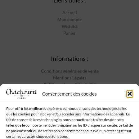
Accueil
Mon compte
Wishlist
Panier
Informations :
Conditions générales de vente
Mentions Légales
Politique de confidentialité
Contact
Consentement des cookies
Pour offrir les meilleures expériences, nous utilisons des technologies telles
que les cookies pour stocker et/ou accéder aux informations des appareils. Le
Suivez-nous :
fait de consentir à ces technologies nous permettra de traiter des données
telles que le comportement de navigation ou les ID uniques sur ce site. Le fait de
ne pas consentir ou de retirer son consentement peut avoir un effet négatif sur
certaines caractéristiques et fonctions.