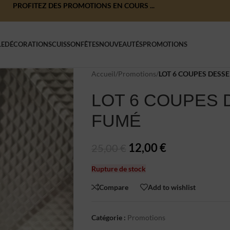
PROFITEZ DES PROMOTIONS EN COURS ...
LE
DÉCORATIONS
CUISSON
FÊTES
NOUVEAUTÉS
PROMOTIONS
Accueil
/
Promotions
/
LOT 6 COUPES DESS
LOT 6 COUPES
FUMÉ
12,00
€
25,00
€
Rupture de stock
Compare
Add to wishlist
Catégorie :
Promotions