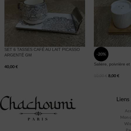
SET 6 TASSES CAFÉ AU LAIT PICASSO
-20%
ARGENTÉ GM
Salière, poivrière et
40,00
€
8,00
€
10,00
€
Liens 
Acc
Mon 
Wis
Pa