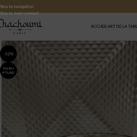
Skip to navigation
Skip to main content
ACCUEIL
ART DE LA TAB
-52%
EN RU
PTURE