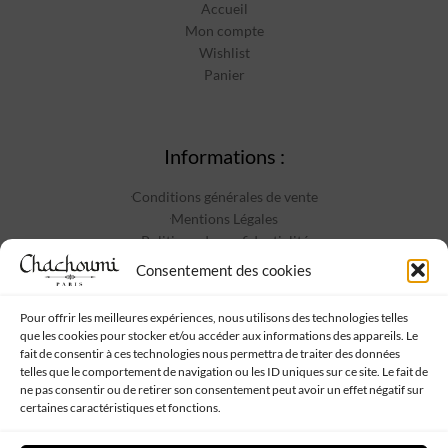
Accueil
Mon compte
Wishlist
Panier
Informations :
Conditions générales de vente
Mentions Légales
Politique de confidentialité
Contact
Consentement des cookies
Pour offrir les meilleures expériences, nous utilisons des technologies telles
que les cookies pour stocker et/ou accéder aux informations des appareils. Le
Suivez-nous :
fait de consentir à ces technologies nous permettra de traiter des données
telles que le comportement de navigation ou les ID uniques sur ce site. Le fait de
ne pas consentir ou de retirer son consentement peut avoir un effet négatif sur
certaines caractéristiques et fonctions.