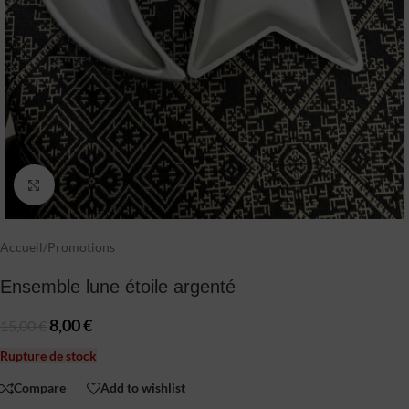
Click to enlarge
Accueil
/
Promotions
Ensemble lune étoile argenté
8,00
€
15,00
€
Rupture de stock
Compare
Add to wishlist