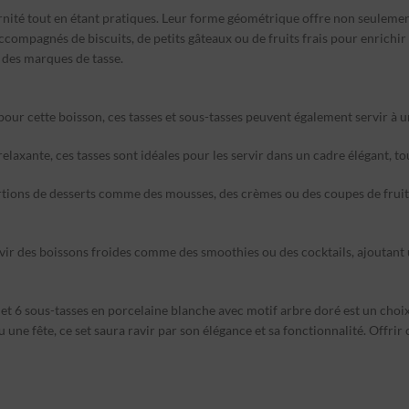
nité tout en étant pratiques. Leur forme géométrique offre non seulement
ccompagnés de biscuits, de petits gâteaux ou de fruits frais pour enrichir
e des marques de tasse.
pour cette boisson, ces tasses et sous-tasses peuvent également servir à un
relaxante, ces tasses sont idéales pour les servir dans un cadre élégant, to
portions de desserts comme des mousses, des crèmes ou des coupes de fruit
rvir des boissons froides comme des smoothies ou des cocktails, ajoutant 
et 6 sous-tasses en porcelaine blanche avec motif arbre doré est un choix
une fête, ce set saura ravir par son élégance et sa fonctionnalité. Offrir 