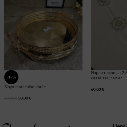
Nappe rectangle 2,
-17%
cassé zelij cartier
Sinya marocaine dorée
60,00
€
50,00
€
60,00
€
Liens 