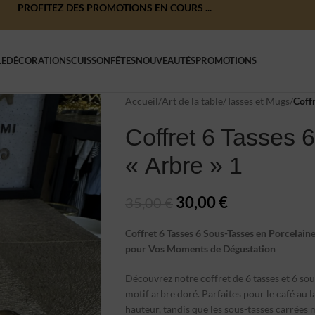
PROFITEZ DES PROMOTIONS EN COURS ...
LE
DÉCORATIONS
CUISSON
FÊTES
NOUVEAUTÉS
PROMOTIONS
Accueil
/
Art de la table
/
Tasses et Mugs
/
Coffr
Coffret 6 Tasses
« Arbre » 1
30,00
€
35,00
€
Coffret 6 Tasses 6 Sous-Tasses en Porcelain
pour Vos Moments de Dégustation
Découvrez notre coffret de 6 tasses et 6 sou
motif arbre doré. Parfaites pour le café au 
hauteur, tandis que les sous-tasses carrées