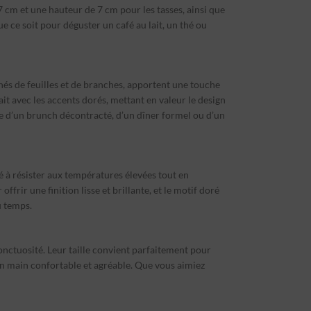
 cm et une hauteur de 7 cm pour les tasses, ainsi que
e ce soit pour déguster un café au lait, un thé ou
 ornés de feuilles et de branches, apportent une touche
ait avec les accents dorés, mettant en valeur le design
sse d’un brunch décontracté, d’un dîner formel ou d’un
té à résister aux températures élevées tout en
ir une finition lisse et brillante, et le motif doré
u temps.
onctuosité. Leur taille convient parfaitement pour
en main confortable et agréable. Que vous aimiez