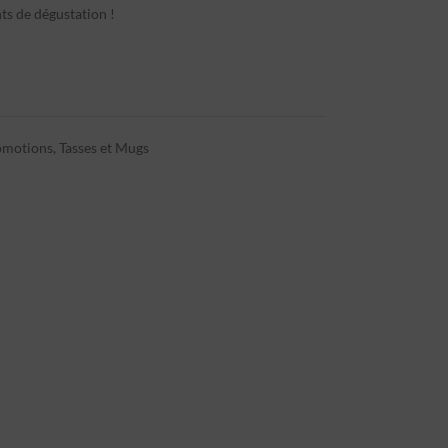
ts de dégustation !
omotions
,
Tasses et Mugs