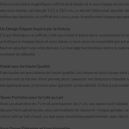
Découvrez notre magnifique coffret de 6 tasses et 6 sous-tasses en porce
des sous-tasses carrées de 13,5 x 13,5 cm, ce set est idéal pour ajouter 
même des desserts, ce coffret est conçu pour transformer chaque gorgé
Un Design Élégant Inspiré par la Nature
Ce qui distingue ce coffret, c’est son motif d’arbre doré, symbolisant la vi
artistique à chaque tasse et sous-tasse, créant ainsi un ensemble qui est à
tout en ajoutant une note de luxe. Ce mariage harmonieux entre la nature e
moment de détente.
Matériaux de Haute Qualité
Fabriquées en porcelaine de haute qualité, ces tasses et sous-tasses sont 
conservant sa forme. Vous pouvez donc savourer vos boissons chaudes sans
est appliqué avec précision pour garantir sa durabilité. Grâce à ces matéri
Tasses Parfaites pour le Café au Lait
Avec un diamètre de 7 cm et une hauteur de 7 cm, ces tasses sont idéales 
des portions généreuses, vous permettant de savourer chaque gorgée. Le d
votre café au lait chaud, ou que vous souhaitiez expérimenter avec des fra
Sous-Tasses Élégantes et Fonctionnelles