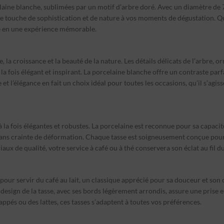
laine blanche, sublimées par un motif d’arbre doré. Avec un diamètre de 7
une touche de sophistication et de nature à vos moments de dégustation. Qu
e en une expérience mémorable.
e, la croissance et la beauté de la nature. Les détails délicats de l’arbre,
 la fois élégant et inspirant. La porcelaine blanche offre un contraste parf
t l’élégance en fait un choix idéal pour toutes les occasions, qu’il s’agi
à la fois élégantes et robustes. La porcelaine est reconnue pour sa capaci
 crainte de déformation. Chaque tasse est soigneusement conçue pour offr
aux de qualité, votre service à café ou à thé conservera son éclat au fil d
pour servir du café au lait, un classique apprécié pour sa douceur et son 
esign de la tasse, avec ses bords légèrement arrondis, assure une prise 
ppés ou des lattes, ces tasses s’adaptent à toutes vos préférences.