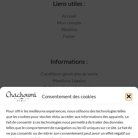
Liens utiles :
Accueil
Mon compte
Wishlist
Panier
Informations :
Conditions générales de vente
Mentions Légales
Politique de confidentialité
Contact
Consentement des cookies
Pour offrir les meilleures expériences, nous utilisons des technologies telles
que les cookies pour stocker et/ou accéder aux informations des appareils. Le
Suivez-nous :
fait de consentir à ces technologies nous permettra de traiter des données
telles que le comportement de navigation ou les ID uniques sur ce site. Le fait de
ne pas consentir ou de retirer son consentement peut avoir un effet négatif sur