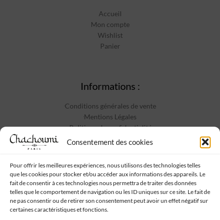
Accueil
Mon compte
Wishlist
Panier
Informations :
Conditions générales de vente
Mentions Légales
Politique de confidentialité
Contact
Consentement des cookies
Pour offrir les meilleures expériences, nous utilisons des technologies telles
que les cookies pour stocker et/ou accéder aux informations des appareils. Le
Suivez-nous :
fait de consentir à ces technologies nous permettra de traiter des données
telles que le comportement de navigation ou les ID uniques sur ce site. Le fait de
ne pas consentir ou de retirer son consentement peut avoir un effet négatif sur
certaines caractéristiques et fonctions.