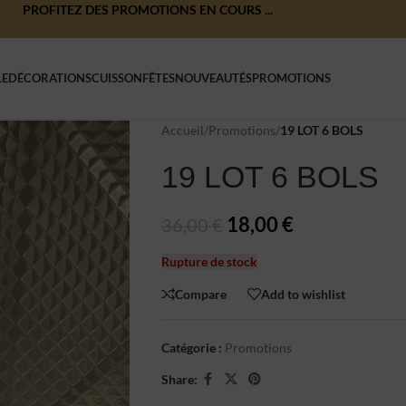
PROFITEZ DES PROMOTIONS EN COURS ...
LE
DÉCORATIONS
CUISSON
FÊTES
NOUVEAUTÉS
PROMOTIONS
Accueil
/
Promotions
/
19 LOT 6 BOLS
19 LOT 6 BOLS
18,00
€
36,00
€
Rupture de stock
Compare
Add to wishlist
Catégorie :
Promotions
Share: