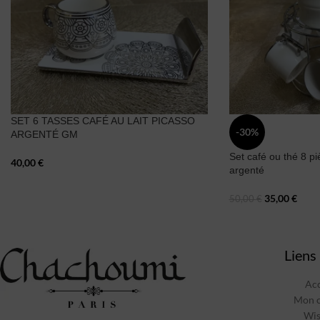
SET 6 TASSES CAFÉ AU LAIT PICASSO
-30%
ARGENTÉ GM
Set café ou thé 8 pi
40,00
€
argenté
35,00
€
50,00
€
Liens 
Acc
Mon 
Wis