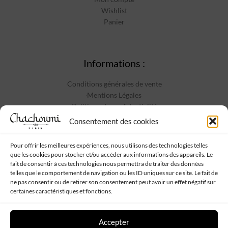
Wishlist
Panier
Informations :
Conditions générales de vente
Mentions Légales
Politique de confidentialité
Contact
Consentement des cookies
Pour offrir les meilleures expériences, nous utilisons des technologies telles
que les cookies pour stocker et/ou accéder aux informations des appareils. Le
Suivez-nous :
fait de consentir à ces technologies nous permettra de traiter des données
telles que le comportement de navigation ou les ID uniques sur ce site. Le fait de
ne pas consentir ou de retirer son consentement peut avoir un effet négatif sur
certaines caractéristiques et fonctions.
Accepter