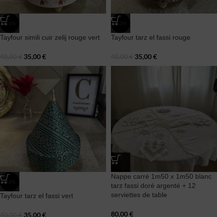
-13%
-13%
Tayfour simili cuir zelij rouge vert
Tayfour tarz el fassi rouge
35,00
€
35,00
€
40,00
€
40,00
€
Nappe carré 1m50 x 1m50 blanc
-13%
tarz fassi doré argenté + 12
serviettes de table
Tayfour tarz el fassi vert
80,00
€
35,00
€
40,00
€