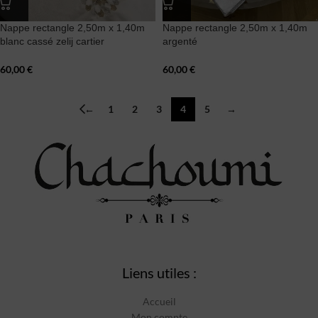
Nappe rectangle 2,50m x 1,40m
Nappe rectangle 2,50m x 1,40m
blanc cassé zelij cartier
argenté
60,00
€
60,00
€
←
1
2
3
4
5
→
Liens utiles :
Accueil
Mon compte