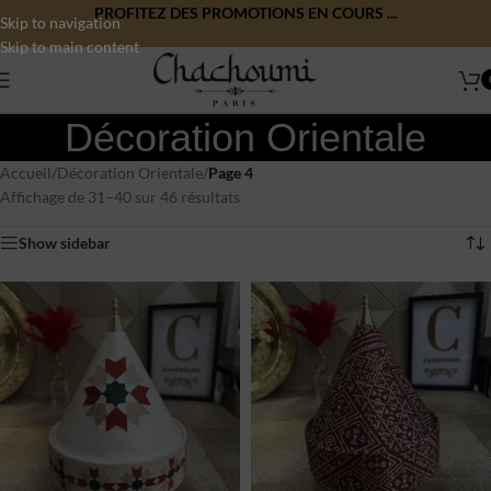
PROFITEZ DES PROMOTIONS EN COURS ...
Skip to navigation
Skip to main content
Décoration Orientale
Accueil
/
Décoration Orientale
/
Page 4
Affichage de 31–40 sur 46 résultats
Show sidebar