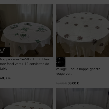
Nappe carré 1m50 x 1m50 blanc
-16%
tarz fassi vert + 12 serviettes de
table
Voilage + sous nappe gharza
rouge vert
60,00
€
38,00
€
45,00
€