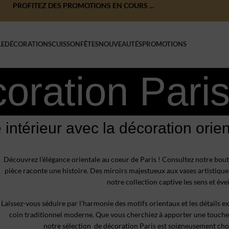
PROFITEZ DES PROMOTIONS EN COURS ...
LE
DÉCORATIONS
CUISSON
FÊTES
NOUVEAUTÉS
PROMOTIONS
oration Pari
e intérieur avec la décoration orie
Découvrez l’élégance orientale au coeur de Paris ! Consultez notre bout
pièce raconte une histoire. Des miroirs majestueux aux vases artistiques
notre collection captive les sens et évei
Laissez-vous séduire par l’harmonie des motifs orientaux et les détails e
coin traditionnel moderne. Que vous cherchiez à apporter une touche
notre sélection de décoration Paris est soigneusement choi