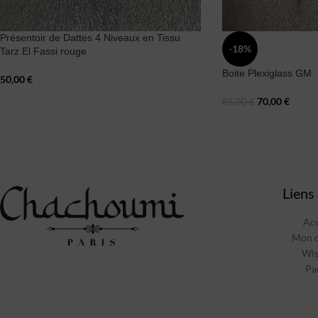
Présentoir de Dattes 4 Niveaux en Tissu
-18%
Tarz El Fassi rouge
Boite Plexiglass GM
50,00
€
70,00
€
85,00
€
Liens 
Acc
Mon 
Wis
Pa