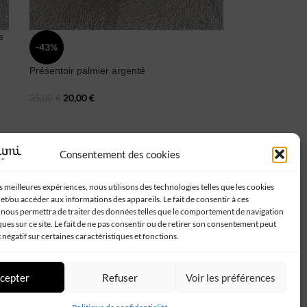
s
-43%
Présentoir palmier argenté
20,00
€
35,00
€
Consentement des cookies
Suivez-nous :
es meilleures expériences, nous utilisons des technologies telles que les cookies
et/ou accéder aux informations des appareils. Le fait de consentir à ces
 nous permettra de traiter des données telles que le comportement de navigation
ques sur ce site. Le fait de ne pas consentir ou de retirer son consentement peut
t négatif sur certaines caractéristiques et fonctions.
cepter
Refuser
Voir les préférences