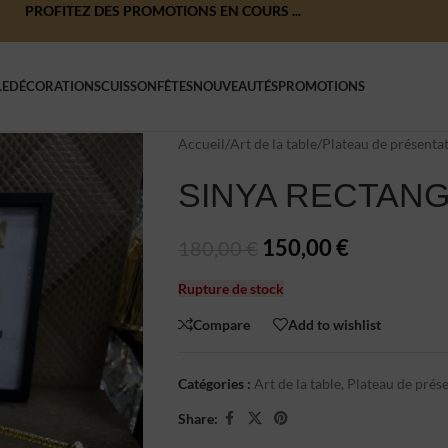
PROFITEZ DES PROMOTIONS EN COURS ...
LE
DÉCORATIONS
CUISSON
FÊTES
NOUVEAUTÉS
PROMOTIONS
Accueil
/
Art de la table
/
Plateau de présenta
SINYA RECTANG
150,00
€
180,00
€
Rupture de stock
Compare
Add to wishlist
Catégories :
Art de la table
,
Plateau de prés
Share: