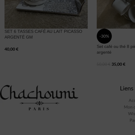
SET 6 TASSES CAFÉ AU LAIT PICASSO
-30%
ARGENTÉ GM
Set café ou thé 8 pi
40,00
€
argenté
35,00
€
50,00
€
Liens 
Acc
Mon 
Wis
Pa