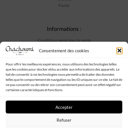
Panier
Informations :
Conditions générales de vente
Mentions Légales
Consentement des cookies
Politique de confidentialité
Contact
Pour offrir les meilleures expériences, nous utilisons des technologies telles
que les cookies pour stocker et/ou accéder aux informations des appareils. Le
fait de consentir à ces technologies nous permettra de traiter des données
telles que le comportement de navigation ou les ID uniques sur ce site. Le fait de
Suivez-nous :
ne pas consentir ou de retirer son consentement peut avoir un effet négatif sur
certaines caractéristiques et fonctions.
Accepter
Refuser
Chachoumi
Tous droits réservés - Propulsé par
Web My Sister
-
Plan