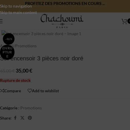
PROFITEZ DES PROMOTIONS EN COURS ...
Skip to navigation
Skip to main content
Click to enlarge
-46%
Accueil
/
Promotions
EN RU
PTUR
E
Set encensoir 3 pièces noir doré
35,00
€
65,00
€
Rupture de stock
Compare
Add to wishlist
Catégorie :
Promotions
Share: