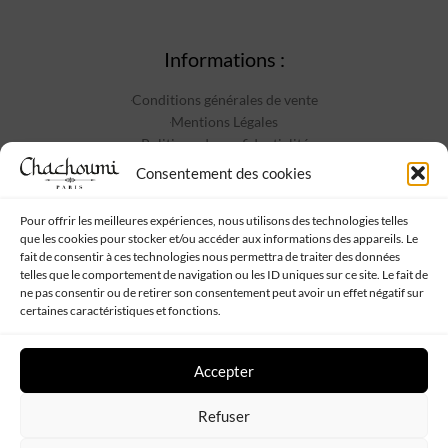
Informations :
Conditions générales de vente
Mentions Légales
Politique de confidentialité
Contact
Consentement des cookies
Pour offrir les meilleures expériences, nous utilisons des technologies telles
que les cookies pour stocker et/ou accéder aux informations des appareils. Le
Suivez-nous :
fait de consentir à ces technologies nous permettra de traiter des données
telles que le comportement de navigation ou les ID uniques sur ce site. Le fait de
ne pas consentir ou de retirer son consentement peut avoir un effet négatif sur
certaines caractéristiques et fonctions.
Accepter
Chachoumi
Tous droits réservés - Propulsé par
Web My Sister
-
Plan
Refuser
de site