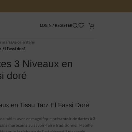
LOGIN / REGISTER
 mariage orientale
/
z El Fassi doré
tes 3 Niveaux en
si doré
aux en Tissu Tarz El Fassi Doré
vos tables avec ce magnifique
présentoir de dattes à 3
isans marocains
au savoir-faire traditionnel. Habillé
lète toute la richesse de l’art décoratif marocain.