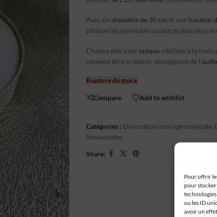
Avec un
diamètre de 30 cm
et une
hauteur 
pâtisseries orientales ou autres douceurs lor
Chaque pièce est
unique
, réalisée à la main
peuvent être présents, témoignant de l’
auth
Rupture de stock
Compare
Add to wishlist
Catégories :
Décoration mariage orientale
,
Nouveautés
Share:
Pour offrir l
pour stocker 
technologies
ou les ID uni
avoir un effe