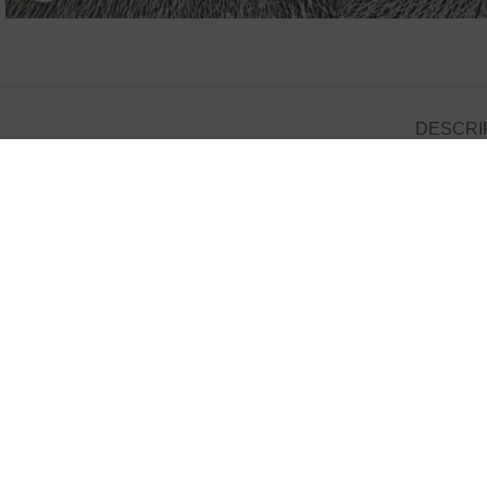
DESCRI
Présentoir de Dattes 3 Niveaux en Tissu Tarz 
Ajoutez une touche d’élégance artisanale à vos tables avec ce magnifique
tissu
Tarz El Fassi doré
, ce présentoir reflète toute la richesse de l’art dé
Avec un
diamètre de 30 cm
et une
hauteur de 15 cm
, il est idéal pour pr
Chaque pièce est
unique
, réalisée à la main avec soin. De légères
irrégula