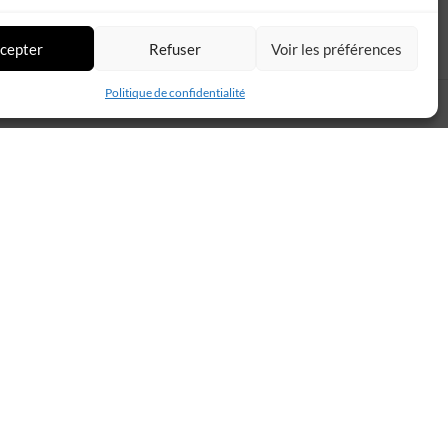
cepter
Refuser
Voir les préférences
Politique de confidentialité
 marocains
au savoir-faire traditionnel. Habillé de
ceptions ou fêtes religieuses.
é
et du caractère
artisanal
du produit.