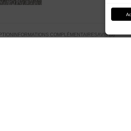
Ac
PTION
INFORMATIONS COMPLÉMENTAIRES
AVIS (0)
El Fassi Doré
présentoir de dattes à 3 niveaux
, confectionné à la main par des
artisans
coratif marocain.
ésenter vos dattes, pâtisseries orientales ou autres douceurs lors de vos ré
rités
ou
petits défauts
peuvent être présents, témoignant de l’
authenticit