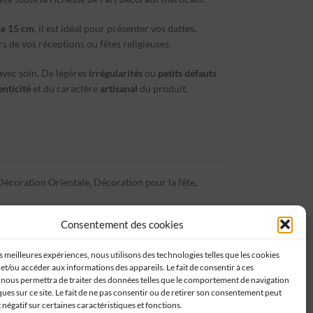
de 15 cm
, il est idéal pour présenter vos dattes,
s de vos réceptions ou fêtes religieuses.
 avec soin. De légères
irrégularités
ou
petits défauts
enticité
et du caractère
artisanal
du produit.
Décoration Orientale
,
Décoration pour la fête
,
Consentement des cookies
es meilleures expériences, nous utilisons des technologies telles que les cookies
et/ou accéder aux informations des appareils. Le fait de consentir à ces
 nous permettra de traiter des données telles que le comportement de navigation
ques sur ce site. Le fait de ne pas consentir ou de retirer son consentement peut
t négatif sur certaines caractéristiques et fonctions.