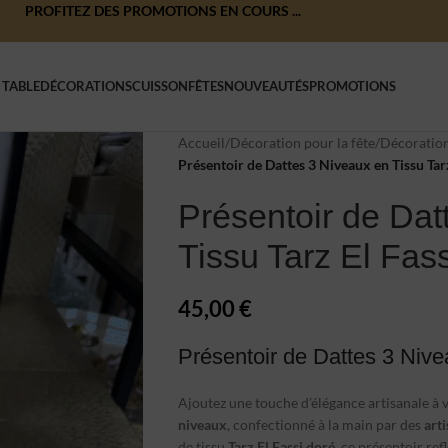
PROFITEZ DES PROMOTIONS EN COURS ...
 TABLE
DÉCORATIONS
CUISSON
FÊTES
NOUVEAUTÉS
PROMOTIONS
Accueil
/
Décoration pour la fête
/
Décoration
Présentoir de Dattes 3 Niveaux en Tissu Tar
Présentoir de Dat
Tissu Tarz El Fas
45,00
€
Présentoir de Dattes 3 Nive
Ajoutez une touche d’élégance artisanale à 
niveaux
, confectionné à la main par des
art
de tissu
Tarz El Fassi doré
, ce présentoir ref