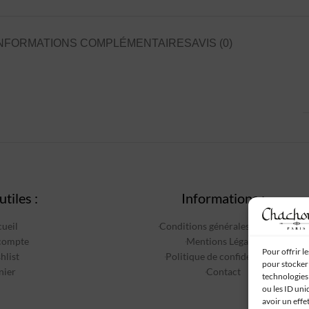
NFORMATIONS COMPLÉMENTAIRES
AVIS (0)
utiles :
Informations :
ueil
Conditions générales de vente
compte
Mentions Légales
Pour offrir l
hlist
Politique de confidentialité
pour stocker 
nier
Contact
technologies
ou les ID uni
avoir un effe