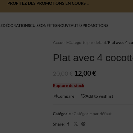
PROFITEZ DES PROMOTIONS EN COURS ...
LE
DÉCORATIONS
CUISSON
FÊTES
NOUVEAUTÉS
PROMOTIONS
Accueil
/
Catégorie par défaut
/
Plat avec 4 c
Plat avec 4 cocot
12,00
€
20,00
€
Rupture de stock
Compare
Add to wishlist
Catégorie :
Catégorie par défaut
Share: