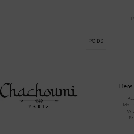
I
POIDS
Liens 
Acc
Mon 
Wis
Pa