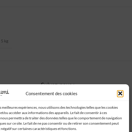
5 kg
Suivez-nous :
Consentement des cookies
es meilleures expériences, nous utilisons des technologies telles que les cookies
et/ou accéder aux informations des appareils. Le fait de consentir à ces
 nous permettra de traiter des données telles que le comportement de navigation
ques sur ce site. Le fait de ne pas consentir ou de retirer son consentement peut
t négatif sur certaines caractéristiques et fonctions.