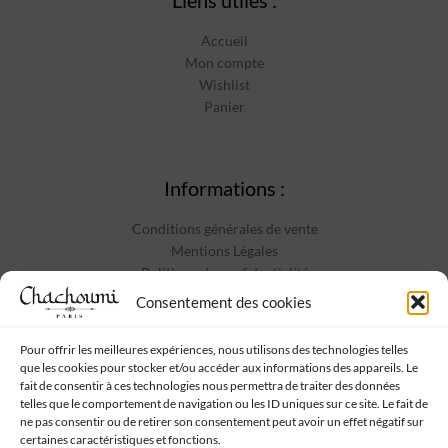
Accueil
Mon compte
Wishlist
Panier
Informations :
Conditions générales de vente
Mentions Légales
Politique de confidentialité
Contact
Consentement des cookies
Pour offrir les meilleures expériences, nous utilisons des technologies telles
que les cookies pour stocker et/ou accéder aux informations des appareils. Le
Suivez-nous :
fait de consentir à ces technologies nous permettra de traiter des données
telles que le comportement de navigation ou les ID uniques sur ce site. Le fait de
ne pas consentir ou de retirer son consentement peut avoir un effet négatif sur
certaines caractéristiques et fonctions.