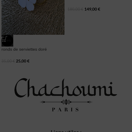
149,00
€
180,00
€
-29%
ronds de serviettes doré
25,00
€
35,00
€
Liens utiles :