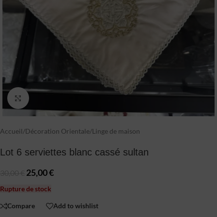
Click to enlarge
Accueil
/
Décoration Orientale
/
Linge de maison
Lot 6 serviettes blanc cassé sultan
25,00
€
30,00
€
Rupture de stock
Compare
Add to wishlist