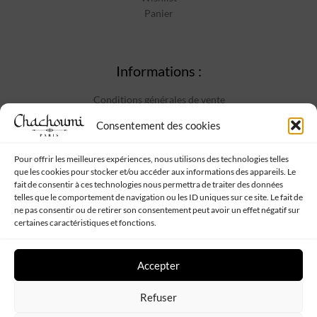
Panier
Informations :
Conditions générales de vente
Mentions Légales
Consentement des cookies
Politique de confidentialité
Contact
Pour offrir les meilleures expériences, nous utilisons des technologies telles
que les cookies pour stocker et/ou accéder aux informations des appareils. Le
fait de consentir à ces technologies nous permettra de traiter des données
telles que le comportement de navigation ou les ID uniques sur ce site. Le fait de
Suivez-nous :
ne pas consentir ou de retirer son consentement peut avoir un effet négatif sur
certaines caractéristiques et fonctions.
Accepter
Refuser
Chachoumi
Tous droits réservés - Propulsé par
Web My Sister
-
Plan