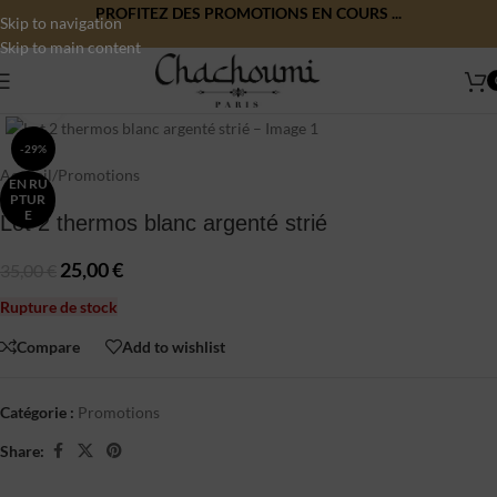
PROFITEZ DES PROMOTIONS EN COURS ...
Skip to navigation
Skip to main content
Click to enlarge
-29%
Accueil
/
Promotions
EN RU
PTUR
E
Lot 2 thermos blanc argenté strié
25,00
€
35,00
€
Rupture de stock
Compare
Add to wishlist
Catégorie :
Promotions
Share: