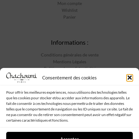
Mon compte
Wishlist
Panier
Informations :
Conditions générales de vente
Mentions Légales
Politique de confidentialité
Contact
Consentement des cookies
Pour offrir les meilleures expériences, nous utilisons des technologies telles
que les cookies pour stocker et/ou accéder aux informations des appareils. Le
Suivez-nous :
fait de consentir à ces technologies nous permettra de traiter des données
telles que le comportement de navigation ou les ID uniques sur ce site. Le fait de
ne pas consentir ou de retirer son consentement peut avoir un effet négatif sur
certaines caractéristiques et fonctions.
Accepter