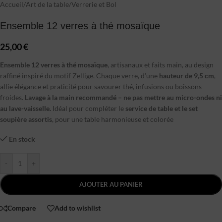
Accueil
/
Art de la table
/
Verrerie et Bol
Ensemble 12 verres à thé mosaïque
25,00
€
Ensemble 12 verres à thé mosaïque
, artisanaux et faits main, au design
raffiné inspiré du motif Zellige. Chaque verre, d’une
hauteur de 9,5 cm
,
allie élégance et praticité pour savourer thé, infusions ou boissons
froides.
Lavage à la main recommandé – ne pas mettre au micro-ondes ni
au lave-vaisselle.
Idéal pour compléter le
service de table et le set
soupière assortis
, pour une table harmonieuse et colorée
En stock
-
+
AJOUTER AU PANIER
Compare
Add to wishlist