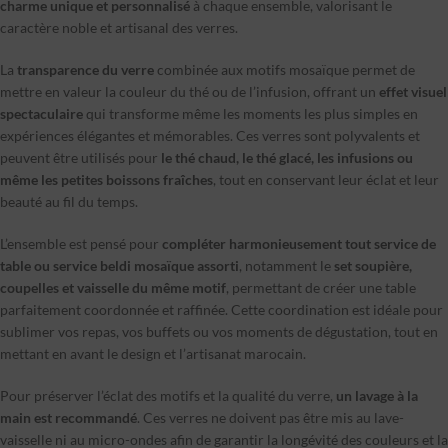
charme unique et personnalisé
à chaque ensemble, valorisant le
caractère noble et artisanal des verres.
La
transparence du verre
combinée aux motifs mosaïque permet de
mettre en valeur la couleur du thé ou de l’infusion, offrant un
effet visuel
spectaculaire
qui transforme même les moments les plus simples en
expériences élégantes et mémorables. Ces verres sont polyvalents et
peuvent être utilisés pour
le thé chaud, le thé glacé, les infusions ou
même les petites boissons fraîches
, tout en conservant leur éclat et leur
beauté au fil du temps.
L’ensemble est pensé pour
compléter harmonieusement tout service de
table ou service beldi mosaïque assorti
, notamment le
set soupière,
coupelles et vaisselle du même motif
, permettant de créer une table
parfaitement coordonnée et raffinée. Cette coordination est idéale pour
sublimer vos repas, vos buffets ou vos moments de dégustation, tout en
mettant en avant le design et l’artisanat marocain.
Pour préserver l’éclat des motifs et la qualité du verre,
un lavage à la
main est recommandé
. Ces verres ne doivent pas être mis au lave-
vaisselle ni au micro-ondes afin de garantir la longévité des couleurs et la