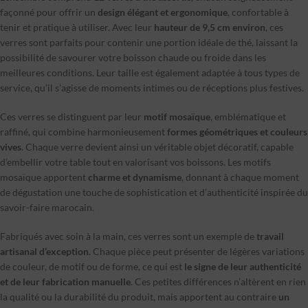
façonné pour offrir un
design élégant et ergonomique
, confortable à
tenir et pratique à utiliser. Avec leur
hauteur de 9,5 cm environ
, ces
verres sont parfaits pour contenir une portion idéale de thé, laissant la
possibilité de savourer votre boisson chaude ou froide dans les
meilleures conditions. Leur taille est également adaptée à tous types de
service, qu’il s’agisse de moments intimes ou de réceptions plus festives.
Ces verres se distinguent par leur
motif mosaïque
, emblématique et
raffiné, qui combine harmonieusement
formes géométriques et couleurs
vives
. Chaque verre devient ainsi un véritable objet décoratif, capable
d’embellir votre table tout en valorisant vos boissons. Les motifs
mosaïque apportent
charme et dynamisme
, donnant à chaque moment
de dégustation une touche de sophistication et d’authenticité inspirée du
savoir-faire marocain.
Fabriqués avec soin à la main, ces verres sont un exemple de
travail
artisanal d’exception
. Chaque pièce peut présenter de légères variations
de couleur, de motif ou de forme, ce qui est
le signe de leur authenticité
et de leur fabrication manuelle
. Ces petites différences n’altèrent en rien
la qualité ou la durabilité du produit, mais apportent au contraire
un