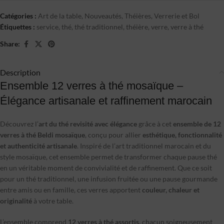
Catégories :
Art de la table
,
Nouveautés
,
Théières
,
Verrerie et Bol
Étiquettes :
service
,
thé
,
thé traditionnel
,
théière
,
verre
,
verre à thé
Share:
Description
Ensemble 12 verres à thé mosaïque –
Élégance artisanale et raffinement marocain
Découvrez l’
art du thé revisité avec élégance
grâce à cet
ensemble de 12
verres à thé Beldi mosaïque
, conçu pour allier
esthétique, fonctionnalité
et authenticité artisanale
. Inspiré de l’art traditionnel marocain et du
style mosaïque, cet ensemble permet de transformer chaque pause thé
en un véritable moment de convivialité et de raffinement. Que ce soit
pour un thé traditionnel, une infusion fruitée ou une pause gourmande
entre amis ou en famille, ces verres apportent
couleur, chaleur et
originalité
à votre table.
L’ensemble comprend
12 verres à thé assortis
, chacun soigneusement