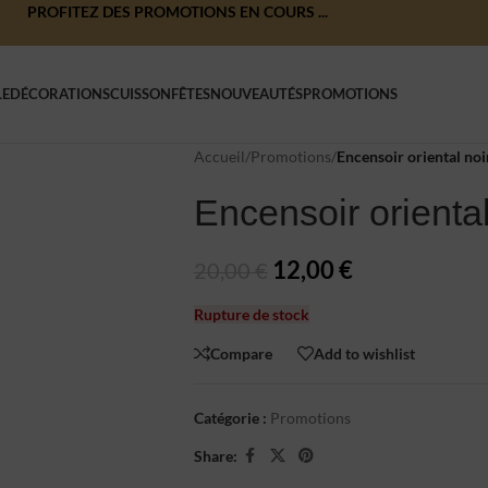
PROFITEZ DES PROMOTIONS EN COURS ...
LE
DÉCORATIONS
CUISSON
FÊTES
NOUVEAUTÉS
PROMOTIONS
Accueil
/
Promotions
/
Encensoir oriental noi
Encensoir oriental
12,00
€
20,00
€
Rupture de stock
Compare
Add to wishlist
Catégorie :
Promotions
Share: