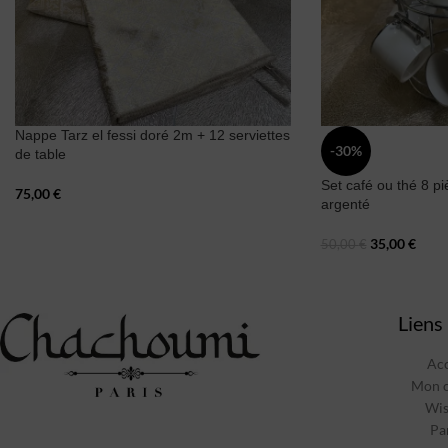
Nappe Tarz el fessi doré 2m + 12 serviettes
-30%
de table
Set café ou thé 8 pi
75,00
€
argenté
35,00
€
50,00
€
Liens 
Acc
Mon 
Wis
Pa