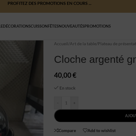
PROFITEZ DES PROMOTIONS EN COURS ...
LE
DÉCORATIONS
CUISSON
FÊTES
NOUVEAUTÉS
PROMOTIONS
Accueil
/
Art de la table
/
Plateau de présenta
Cloche argenté 
40,00
€
En stock
-
+
AJOU
Compare
Add to wishlist