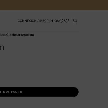
CONNEXION / INSCRIPTION
tion
/
Cloche argenté gm
gm
TER AU PANIER