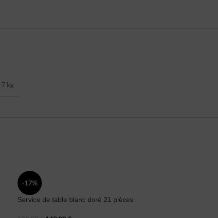
7 kg
-17%
-20%
Service de table blanc doré 21 pièces
SET ENCENSOIR