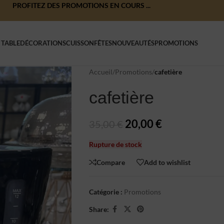
PROFITEZ DES PROMOTIONS EN COURS ...
 TABLE
DÉCORATIONS
CUISSON
FÊTES
NOUVEAUTÉS
PROMOTIONS
Accueil
/
Promotions
/
cafetière
cafetière
20,00
€
35,00
€
Rupture de stock
Compare
Add to wishlist
Catégorie :
Promotions
Share: