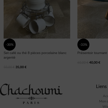
-30%
-33%
Set café ou thé 8 pièces porcelaine blanc
Présentoir tournant 
argenté
40,00
€
60,00
€
35,00
€
50,00
€
Liens 
Acc
Mon 
Wis