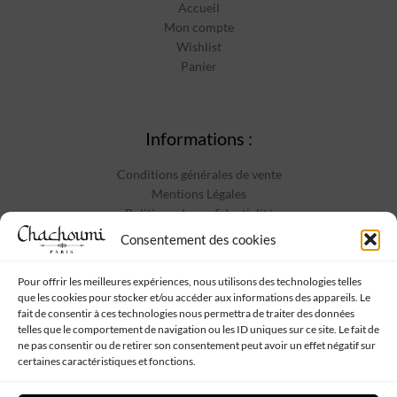
Accueil
Mon compte
Wishlist
Panier
Informations :
Conditions générales de vente
Mentions Légales
Politique de confidentialité
Contact
Consentement des cookies
Pour offrir les meilleures expériences, nous utilisons des technologies telles
que les cookies pour stocker et/ou accéder aux informations des appareils. Le
Suivez-nous :
fait de consentir à ces technologies nous permettra de traiter des données
telles que le comportement de navigation ou les ID uniques sur ce site. Le fait de
ne pas consentir ou de retirer son consentement peut avoir un effet négatif sur
certaines caractéristiques et fonctions.