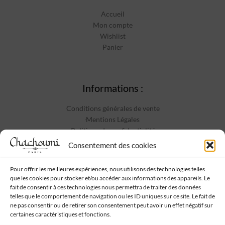
Accueil
Mon compte
Wishlist
Panier
Informations :
Conditions générales de vente
Mentions Légales
Politique de confidentialité
Contact
Consentement des cookies
Pour offrir les meilleures expériences, nous utilisons des technologies telles
que les cookies pour stocker et/ou accéder aux informations des appareils. Le
Suivez-nous :
fait de consentir à ces technologies nous permettra de traiter des données
telles que le comportement de navigation ou les ID uniques sur ce site. Le fait de
ne pas consentir ou de retirer son consentement peut avoir un effet négatif sur
certaines caractéristiques et fonctions.