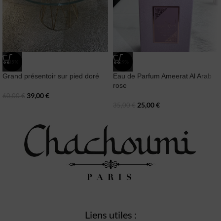
-35%
-29%
Grand présentoir sur pied doré
Eau de Parfum Ameerat Al Arab
rose
39,00
€
60,00
€
25,00
€
35,00
€
Liens utiles :