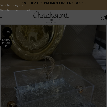
PROFITEZ DES PROMOTIONS EN COURS ...
Skip to navigation
Skip to main content
-40%
EN RU
PTUR
E