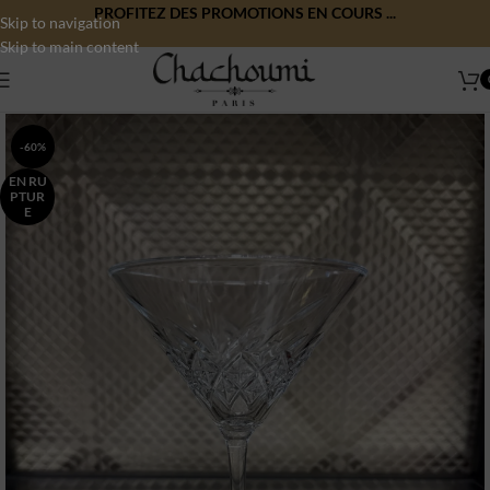
PROFITEZ DES PROMOTIONS EN COURS ...
Skip to navigation
Skip to main content
-60%
EN RU
PTUR
E