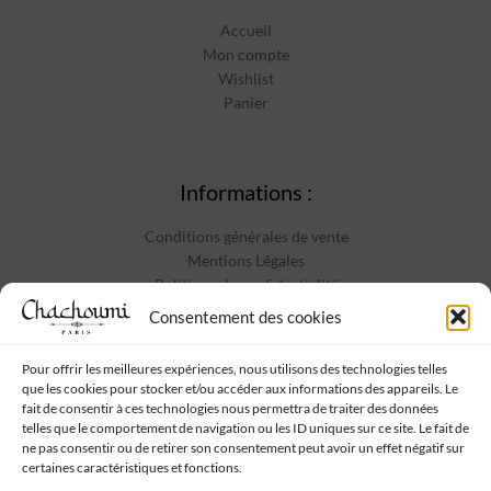
Accueil
Mon compte
Wishlist
Panier
Informations :
Conditions générales de vente
Mentions Légales
Politique de confidentialité
Contact
Consentement des cookies
Pour offrir les meilleures expériences, nous utilisons des technologies telles
que les cookies pour stocker et/ou accéder aux informations des appareils. Le
Suivez-nous :
fait de consentir à ces technologies nous permettra de traiter des données
telles que le comportement de navigation ou les ID uniques sur ce site. Le fait de
ne pas consentir ou de retirer son consentement peut avoir un effet négatif sur
certaines caractéristiques et fonctions.