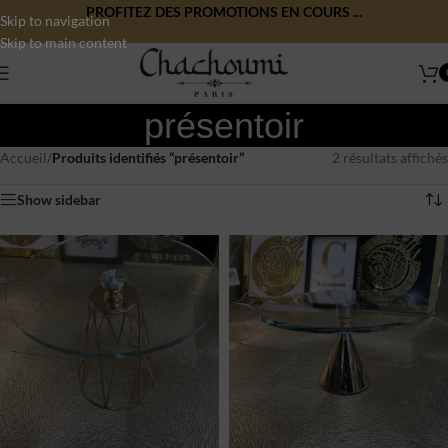
PROFITEZ DES PROMOTIONS EN COURS ...
Skip to navigation
Skip to main content
présentoir
Accueil
/
Produits identifiés “présentoir”
2 résultats affichés
Show sidebar